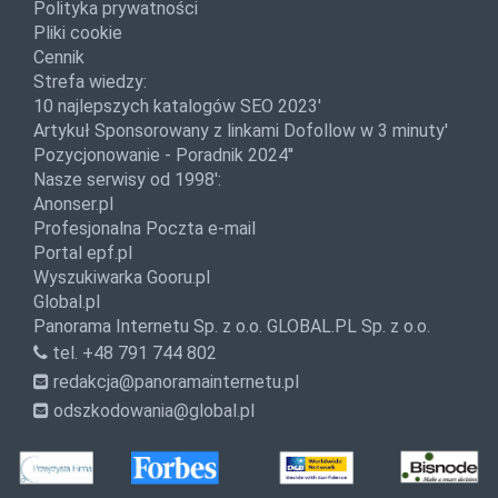
Polityka prywatności
Pliki cookie
Cennik
Strefa wiedzy:
10 najlepszych katalogów SEO 2023'
Artykuł Sponsorowany z linkami Dofollow w 3 minuty'
Pozycjonowanie - Poradnik 2024''
Nasze serwisy od 1998':
Anonser.pl
Profesjonalna Poczta e-mail
Portal epf.pl
Wyszukiwarka Gooru.pl
Global.pl
Panorama Internetu Sp. z o.o.
GLOBAL.PL Sp. z o.o.
tel. +48 791 744 802
redakcja@panoramainternetu.pl
odszkodowania@global.pl