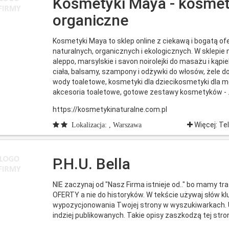
Kosmetyki Maya - kosmety
organiczne
Kosmetyki Maya to sklep online z ciekawą i bogatą o
naturalnych, organicznych i ekologicznych. W sklepie
aleppo, marsylskie i savon noirolejki do masażu i kąpie
ciała, balsamy, szampony i odżywki do włosów, żele do
wody toaletowe, kosmetyki dla dziecikosmetyki dla m
akcesoria toaletowe, gotowe zestawy kosmetyków - .
https://kosmetykinaturalne.com.pl
Więcej: Te
Lokalizacja: , Warszawa
P.H.U. Bella
NIE zaczynaj od "Nasz Firma istnieje od.." bo mamy 
OFERTY a nie do historyków. W tekście używaj słów k
wypozycjonowania Twojej strony w wyszukiwarkach. UW
indziej publikowanych. Takie opisy zaszkodzą tej stronie