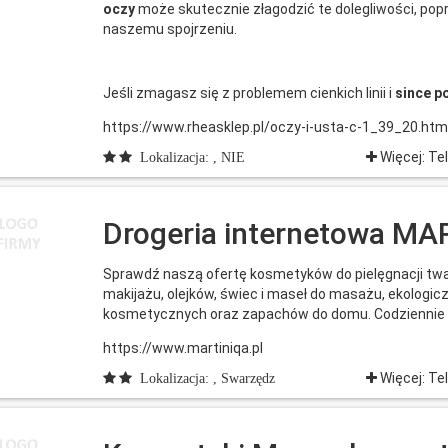
oczy
może skutecznie złagodzić te dolegliwości, popr
naszemu spojrzeniu.
Jeśli zmagasz się z problemem cienkich linii i
since p
https://www.rheasklep.pl/oczy-i-usta-c-1_39_20.htm
Więcej: Te
Lokalizacja: , NIE
Drogeria internetowa MA
Sprawdź naszą ofertę kosmetyków do pielęgnacji twa
makijażu, olejków, świec i maseł do masażu, ekolog
kosmetycznych oraz zapachów do domu. Codziennie n
https://www.martiniqa.pl
Więcej: Te
Lokalizacja: , Swarzędz