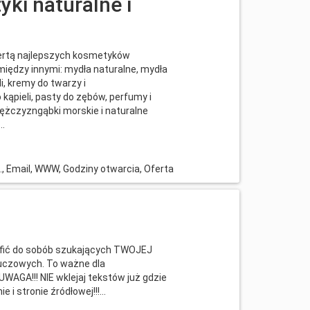
ki naturalne i
fertą najlepszych kosmetyków
 między innymi: mydła naturalne, mydła
li, kremy do twarzy i
 kąpieli, pasty do zębów, perfumy i
ężczyzngąbki morskie i naturalne
..
l., Email, WWW, Godziny otwarcia, Oferta
trafić do sobób szukających TWOJEJ
luczowych. To ważne dla
AGA!!! NIE wklejaj tekstów już gdzie
 i stronie źródłowej!!!...