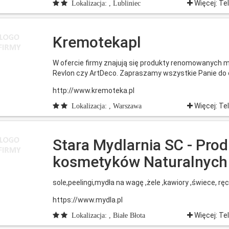
Więcej: Te
Lokalizacja: , Lubliniec
Kremotekapl
W ofercie firmy znajują się produkty renomowanych ma
Revlon czy ArtDeco. Zapraszamy wszystkie Panie do o
http://www.kremoteka.pl
Więcej: Te
Lokalizacja: , Warszawa
Stara Mydlarnia SC - Pro
kosmetyków Naturalnych
sole,peelingi,mydła na wagę ,żele ,kawiory ,świece, ręczn
https://www.mydla.pl
Więcej: Te
Lokalizacja: , Białe Błota