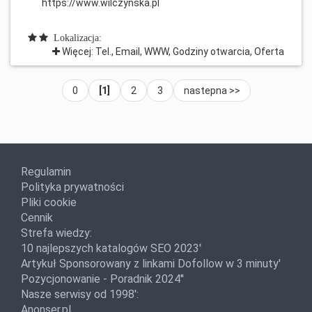
https://www.wilczynska.pl
Lokalizacja:
Więcej: Tel., Email, WWW, Godziny otwarcia, Oferta
0
[1]
2
3
nastepna >>
Regulamin
Polityka prywatności
Pliki cookie
Cennik
Strefa wiedzy:
10 najlepszych katalogów SEO 2023'
Artykuł Sponsorowany z linkami Dofollow w 3 minuty'
Pozycjonowanie - Poradnik 2024''
Nasze serwisy od 1998':
Anonser.pl