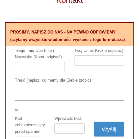
Kontakt
'
PROSIMY, NAPISZ DO NAS - NA PEWNO ODPOWIEMY
(czytamy wszystkie wiadomości wysłane z tego formularza)
Twoje Imię albo Imię i
Twój Email (Gdzie odpisać)
Nazwisko (Komu odpisać)
Treść (napisz, co mamy dla Ciebie zrobić)
✉
Kod
Wprowadź kod:
zabezpieczający
Wyślij
przed spamem